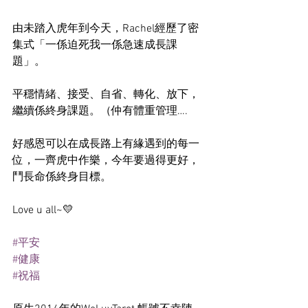
由未踏入虎年到今天，Rachel經歷了密
集式「一係迫死我一係急速成長課
題」。
平穩情緒、接受、自省、轉化、放下，
繼續係終身課題。（仲有體重管理….
好感恩可以在成長路上有緣遇到的每一
位，一齊虎中作樂，今年要過得更好，
鬥長命係終身目標。
Love u all~💛
#平安
#健康
#祝福