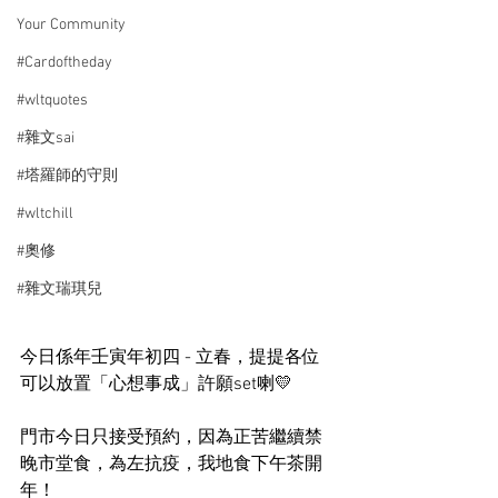
Your Community
#Cardoftheday
#wltquotes
#雜文sai
#塔羅師的守則
#wltchill
#奧修
#雜文瑞琪兒
今日係年壬寅年初四 - 立春，提提各位
可以放置「心想事成」許願set喇💛
門市今日只接受預約，因為正苦繼續禁
晚市堂食，為左抗疫，我地食下午茶開
年！