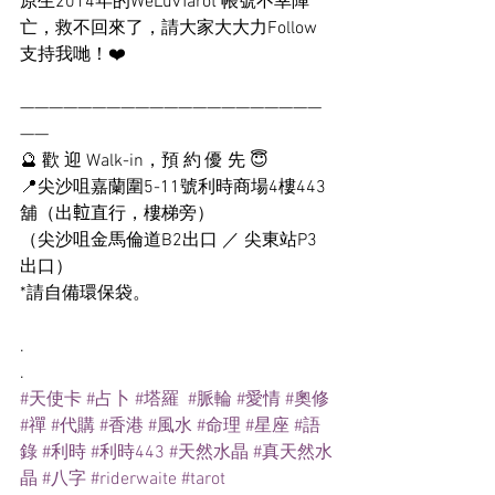
原生2014年的WeLuvTarot 帳號不幸陣
亡，救不回來了，請大家大大力Follow
支持我哋！❤️
—————————————————————
——
🔮 歡 迎 Walk-in，預 約 優 先 😇
📍尖沙咀嘉蘭圍5-11號利時商場4樓443
舖（出𨋢直行，樓梯旁）
（尖沙咀金馬倫道B2出口 ／ 尖東站P3
出口）
*請自備環保袋。
.
.
#天使卡
#占卜
#塔羅
#脈輪
#愛情
#奧修
#禪
#代購
#香港
#風水
#命理
#星座
#語
錄
#利時
#利時443
#天然水晶
#真天然水
晶
#八字
#riderwaite
#tarot