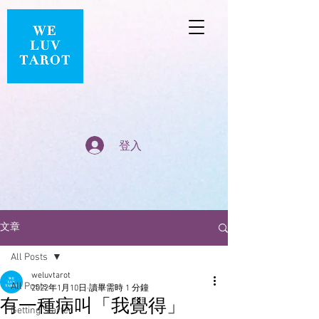
登入
文章
All Posts
weluvtarot
All Posts
2022年1月10日
讀畢需時 1 分鐘
有一種病叫「我覺得」
Getting Started