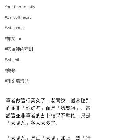
Your Community
#Cardoftheday
#wltquotes
#雜文sai
#塔羅師的守則
#wltchill
#奧修
#雜文瑞琪兒
筆者做這行業久了，老實說，最常聽到
的並非「你好準」而是「我覺得」。當
然這並非筆者的占卜結果不準確，只是
「太陽系」客人太多了。
「太陽系」是由「太陽」加上一眾「行