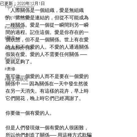
已更新：
2020年12月1日
Your Community
「人際關係是一個組織，愛是無組織
#Cardoftheday
的。當然愛是連結的，但從不可能成為
一種關係。愛是一個從一瞬間到另一瞬
#wltquotes
間的過程。記住這個。愛是你存在的一
#雜文sai
個狀態，但不是一個關係。世上有在愛
的人和不在愛的人。不愛的人通過關係
#塔羅師的守則
假裝在愛。愛的人不需要任何關係 ── 
#wltchill
愛就足夠了。
#奧修
寧可做一個愛的人而不是要在一個愛的
#雜文瑞琪兒
關係中 ── 因為關係在一天中發生然後
在另一天消失。有這樣的花卉，早上時
它們開花，晚上時它們已經凋謝了。
你要做一個有愛的人。
但是人們發現做一個有愛的人很困難，
所以他們創造了關係── 用這種方式欺騙