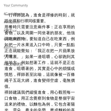
Your Community
#Cardoftheday
一行禪師認為，進食是禪修的時刻，就
跟坐禪和行禪同樣重要。
#wltquotes
用餐時只需要注意兩件事：正在享用的
#雜文sai
食物，以及周圍一同坐著的朋友。他強
調吃東西時，要知道自己在吃東西，例
#塔羅師的守則
如把一片水果送入口中時，只要一點點
#wltchill
正念就能覺知：「我正在把一片蘋果放
#奧修
入嘴裏。」如果一邊咀嚼，心卻跑到其
他地方，例如想著工作，這就不是正念
#雜文瑞琪兒
進食，咀嚼著的，其實是心中的煩惱或
憤怒，禪師甚至比喻，這就像被一百條
繩子五花大綁，進食變得空虛，毫無價
值。
禪師建議我們緩慢進食，用心觀照每一
口食物，用正念覺察到食物是整個宇宙
送來的禮物。以麵包為例，它包含著陽
光、雲朵、農夫的辛勞、磨成麵粉的喜