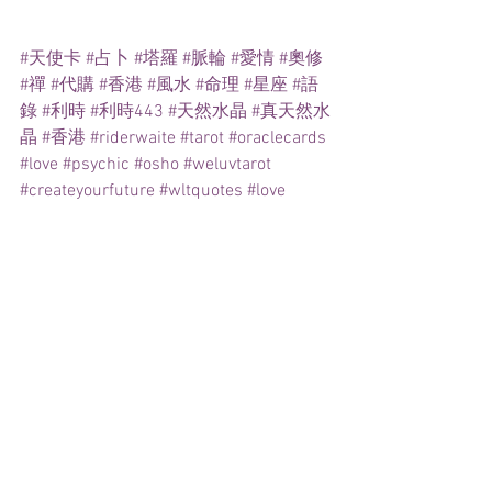
#天使卡
#占卜
#塔羅
#脈輪
#愛情
#奧修
#禪
#代購
#香港
#風水
#命理
#星座
#語
錄
#利時
#利時443
#天然水晶
#真天然水
晶
#香港
#riderwaite
#tarot
#oraclecards
#love
#psychic
#osho
#weluvtarot
#createyourfuture
#wltquotes
#love