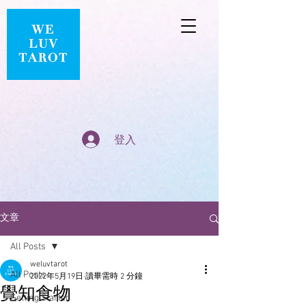
登入
文章
All Posts
weluvtarot
All Posts
2022年5月19日
讀畢需時 2 分鐘
覺知食物
Getting Started