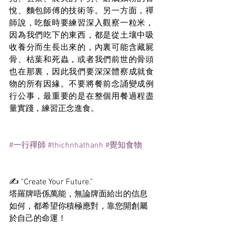
悅、麵包師傅的技術等。另一方面，禪
師說，吃飯時要練習深入觀察一粒米，
因為我們吃下的東西，都是從土壤中吸
收養分而生長出來的，內裏可能含藏屍
骨、枯葉和死蟲，或者我們前世的骨頭
也在那裏，因此我們要深深體察成就食
物的所有因緣。不要將餐前念誦變成例
行公事，最重要的是在整個用餐過程盡
量實踐，練習正念進食。
#一行禪師
#thichnhathanh
#覺知食物
✍️ “Create Your Future.”
塔羅牌唔係萬能，無論牌面給出的信息
如何，都希望你積極應對，靠您開創屬
於自己的命運！