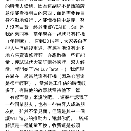
的時間去鑽研。因為這副牌不是熟讀牌
意便能看得明白的東西，而是需要你自
身不斷地修行，才能懂得箇中意義。努
力沒有白費，終於開竅(YEAH!)  . Sai, 是
我的舊同事，當年聚在一起就只有打機
（年輕嘛）。 直到2014年，大家各自有
些人生歷練後重遇。有感香港沒有太多
地方售賣靈修牌類，亦想散播一些正能
量，便試試代大家訂購外國牌、幫人解
憂、就開始了We Luv Tarot ＝） 我們現
在聚在一起當然還有打機（因為心態還
是很年輕啊）， 當然是工作佔的時間較
多了。有關他的故事就留待他下一篇
「有感而發」來說說吧。 . 這幾年認識了
一些同業朋友，也有一些由客人成為朋
友的，雖然不常見面，但這是其中一個
讓WLT 進步的推動力，謝謝你們。 . 塔羅
解讀是一種能量互換，收費這是必須