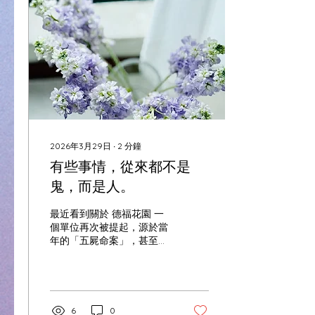
2026年3月29日
∙
2
分鐘
有些事情，從來都不是
鬼，而是人。
最近看到關於 德福花園 一
個單位再次被提起，源於當
年的「五屍命案」，甚至連
帶租約被拍賣。剛好和朋友
談起，我便重新翻查了一些
資料。 其實，這件事最值得
我們思考的，從來都不是
「鬼」，而是「人」。 事件
6
0