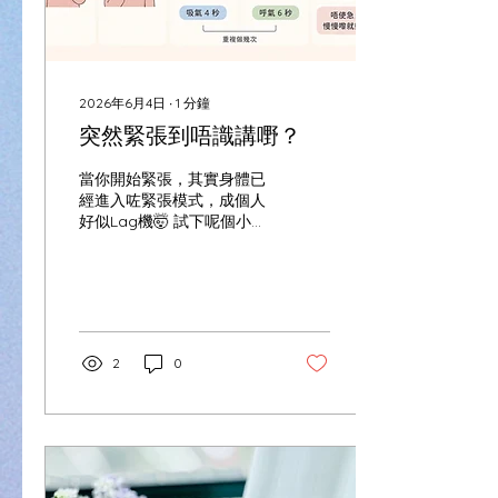
2026年6月4日
∙
1
分鐘
突然緊張到唔識講嘢？
當你開始緊張，其實身體已
經進入咗緊張模式，成個人
好似Lag機🤯 試下呢個小練
習： 吸 4 秒｜呼 6 秒（重
複幾次） 當你個人穩定返
你自然會知道點樣表達自己
🤍 #社交緊張 #心動時刻 #
情緒管理 #reikihealing
#innercalm
2
0