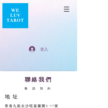
登入
聯​絡我們
敬 請 預 約
地​址
香港九龍尖沙咀嘉蘭圍5-11號