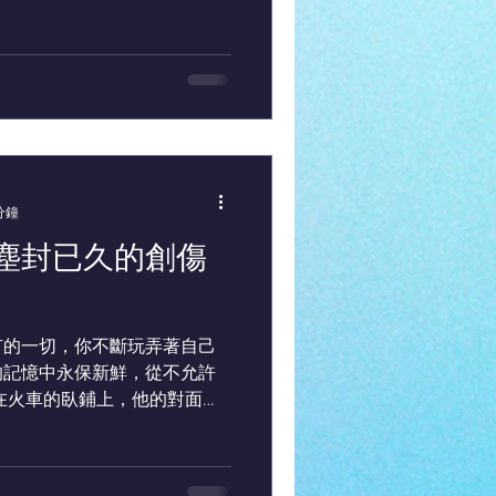
分鐘
塵封已久的創傷
有的一切，你不斷玩弄著自己
的記憶中永保新鮮，從不允許
。這個男人沒事幹，所以就盯