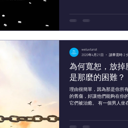
或許你是個偉大的摔角選手...
weluvtarot
2020年4月21日
讀畢需時 2 
為何寬恕，放掉
是那麼的困難？
理由很簡單，因為那是你所
的舊傷，好讓他們能夠在你
它們被治癒。 有一個男人坐在火車的臥鋪上，他的對面坐
著一個帶著野餐籃的傳教士
著傳教士看。 過了一會兒，傳教士打開他的野餐籃，拿出
一件小餐巾，小心...