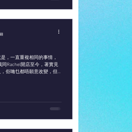
分鐘
就是，一直重複相同的事情，
同Rachel開店至今，著實見
人，佢哋乜都唔願意改變，但
 在此We Luv Tartot再
變⋯⋯所以兄弟姊妹們必須...