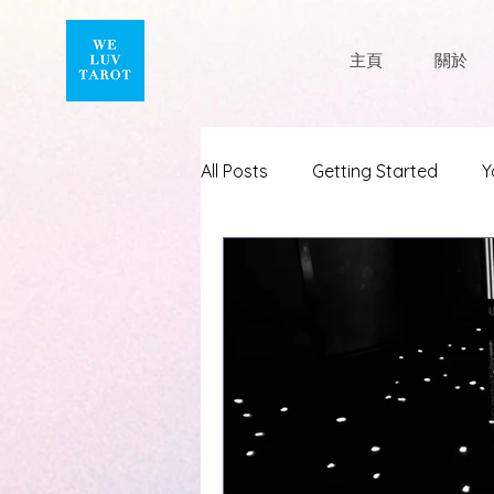
主頁
關於
All Posts
Getting Started
Y
#塔羅師的守則
#wltchill