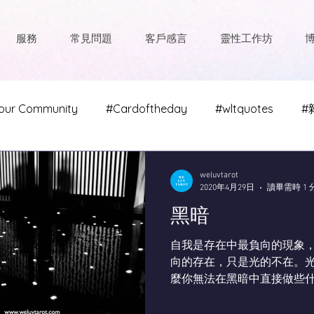
服務
常見問題
客戶感言
靈性工作坊
our Community
#Cardoftheday
#wltquotes
#
#奧修
#雜文瑞琪兒
weluvtarot
2020年4月29日
讀畢需時 1 
黑暗
自我是存在中最負向的現象
向的存在，只是光的不在。
麼你無法在黑暗中直接做些什
室，你無法將它扔掉，無法
果奮力與之對抗，你會被擊