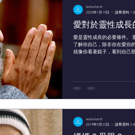
weluvtarot
2020年1月19日
讀畢需時 1 
愛對於靈性成長
愛是靈性成長的必要條件。 
了解你自己，除非你在愛你
就像你看著鏡子，看到自己
看進愛的鏡子裡，看看你自
鏡：它滋潤你，它幫你整合
征途。它提醒你，你內在的...
weluvtarot
2019年5月22日
讀畢需時 2 