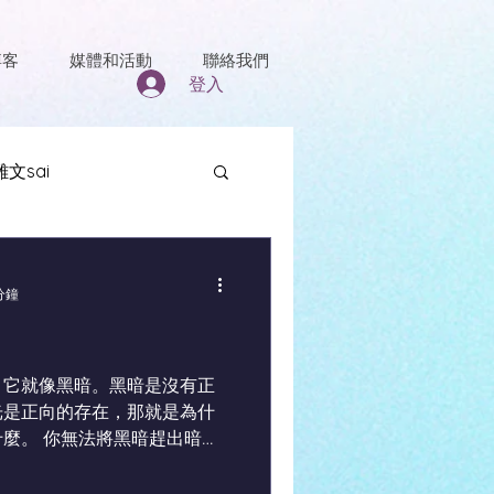
博客
媒體和活動
聯絡我們
登入
雜文sai
分鐘
，它就像黑暗。黑暗是沒有正
光是正向的存在，那就是為什
麼。 你無法將黑暗趕出暗
直接以任何方法將它消滅。如
敗，對抗是無法打倒黑暗的。