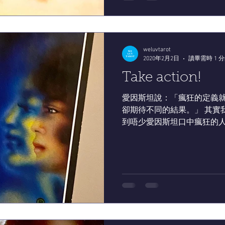
weluvtarot
2020年2月2日
讀畢需時 1 
Take action!
愛因斯坦說：「瘋狂的定義
卻期待不同的結果。」 其實我
到唔少愛因斯坦口中瘋狂的
又希望結果朝住自己所希望嘅方向。
次提醒：結果會因應行動而改