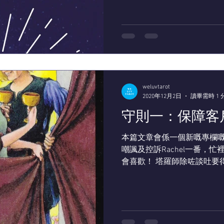
weluvtarot
2020年12月2日
讀畢需時 1 
守則一：保障客
本篇文章會係一個新嘅專欄
嘲諷及控訴Rachel一番，
會喜歡！ 塔羅師除咗談吐要
Luv Tarot仝人都覺得保
我哋兩個對於尺度Rachel同