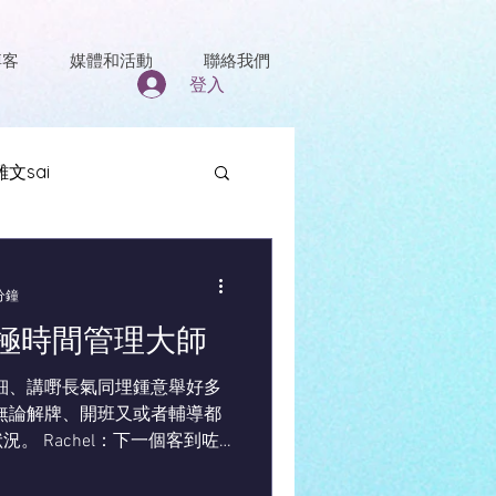
博客
媒體和活動
聯絡我們
登入
雜文sai
分鐘
極時間管理大師
嘢詳細、講嘢長氣同埋鍾意舉好多
an無論解牌、開班又或者輔導都
。 Rachel：下一個客到咗
意知道，但繼續解說） Rachel：
..