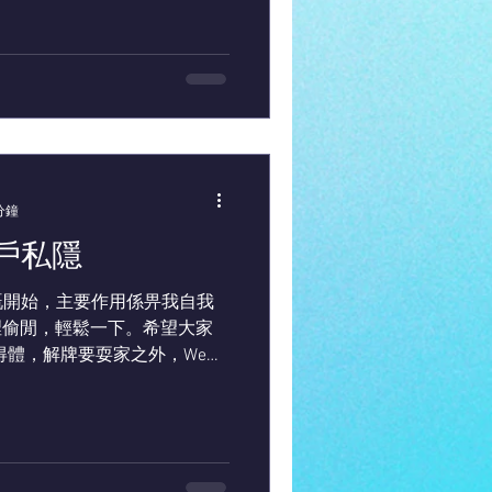
分鐘
戶私隱
嘅開始，主要作用係畀我自我
忙裡偷閒，輕鬆一下。希望大家
得體，解牌要耍家之外，We
障客戶私隱係重中之重嘅工作。不過
我嘅睇法硬係有啲落差⋯...