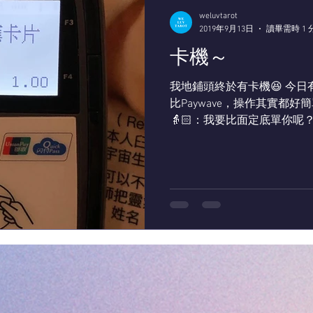
weluvtarot
2019年9月13日
讀畢需時 1 
卡機～
我地鋪頭終於有卡機😆 今
比Paywave，操作其實都好簡
👵🏻：我要比面定底單你呢？ 
唔識丫嘛。 👵🏻：唔好啦你教