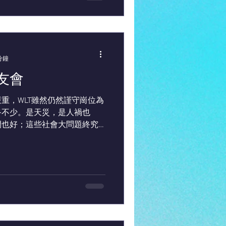
分鐘
友會
重，WLT雖然仍然謹守崗位為
終不少。是天災，是人禍也
間也好；這些社會大問題終究
Rachel開始進入了遊戲時
會。...