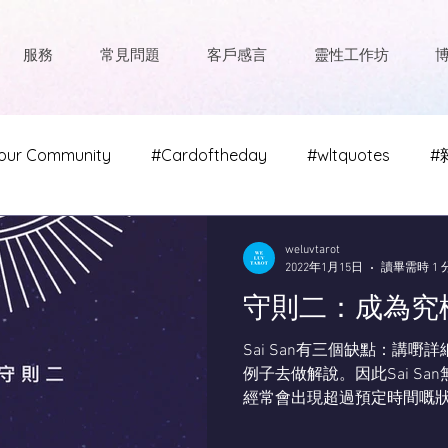
服務
常見問題
客戶感言
靈性工作坊
our Community
#Cardoftheday
#wltquotes
#
#奧修
#雜文瑞琪兒
weluvtarot
2022年1月15日
讀畢需時 1 
守則二：成為究
Sai San有三個缺點：講
例子去做解說。因此Sai S
經常會出現超過預定時間嘅狀況
啦⋯⋯ Sai San：（點頭示
（唔夠10秒鐘）你仲有幾耐？.