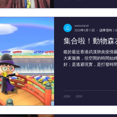
weluvtarot
2020年5月11日
讀畢需時 2 
集合啦！動物森
鑑於最近香港武漢肺炎疫情嚴
大家服務，但空閒的時間始
好；是逃避現實，是打發時
不能一時之間解決或好轉。我跟
間：最近的大熱遊戲—動物森友