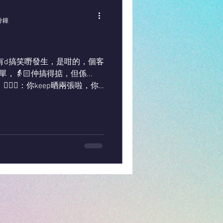
分鐘
日有d搞笑嘢發生，是咁的，個客
單，👵🏻仲搞得掂，但係...
🏻‍♂️：你keep晒兩張啦，你
我啦！...