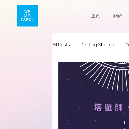
主頁
關於
All Posts
Getting Started
Y
#塔羅師的守則
#wltchill