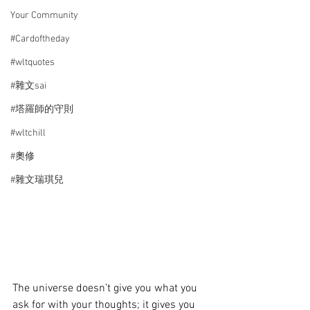
Your Community
#Cardoftheday
#wltquotes
#雜文sai
#塔羅師的守則
#wltchill
#奧修
#雜文瑞琪兒
The universe doesn’t give you what you 
ask for with your thoughts; it gives you 